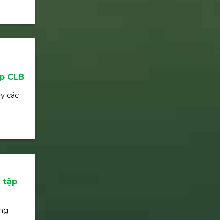
ấp CLB
y các
 tập
ong