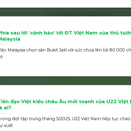
Phía sau lời ‘cảnh báo’ tới ĐT Việt Nam của thủ tướ
Malaysia
iệc Malaysia chọn sân Bukit Jalil với sức chứa lên tới 80.000 c
có
Tiền đạo Việt kiều châu Âu mới toanh của U22 Việ
à ai?
rong đợt tập trung tháng 5/2025, U22 Việt Nam tiếp tục chà
ự xuất