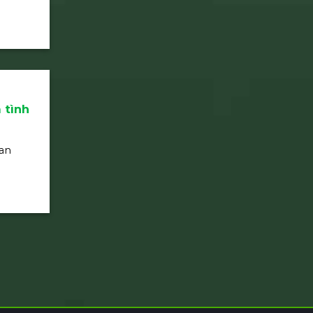
 tình
an