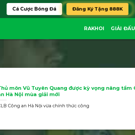
Đăng Ký Tặng 888K
Cá Cược Bóng Đá
RAKHOI
GIẢI ĐẤU
Thủ môn Vũ Tuyên Quang được kỳ vọng nâng tầm
an Hà Nội mùa giải mới
LB Công an Hà Nội vừa chính thức công