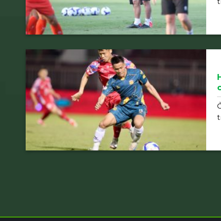
t
Ở
t