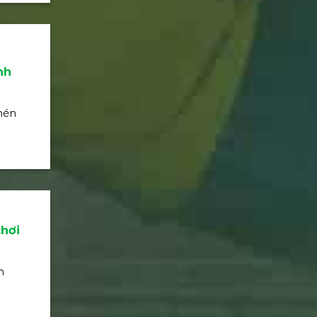
nh
chén
hơi
n