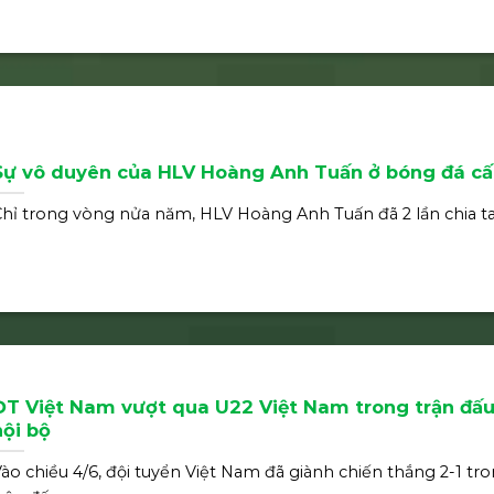
Sự vô duyên của HLV Hoàng Anh Tuấn ở bóng đá c
hỉ trong vòng nửa năm, HLV Hoàng Anh Tuấn đã 2 lần chia ta
ĐT Việt Nam vượt qua U22 Việt Nam trong trận đấu
nội bộ
ào chiều 4/6, đội tuyển Việt Nam đã giành chiến thắng 2-1 tr