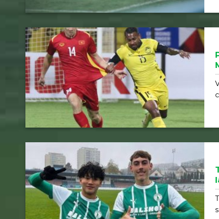
V
l
T
s