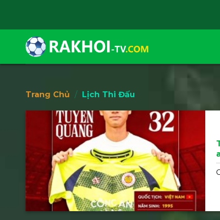
Skip
to
content
Trang Chủ
/
Lịch Thi Đấu
C