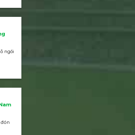
ng
hỗ ngồi
t Nam
o đón