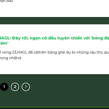
rận đấu
HAGL: Đây rồi, ngọn cờ đầu tuyên chiến với ‘bóng đá
cảm’
 vòng 23,HAGL đã cấttrên băng ghế dự bị những cầu thủ qu
rọng nhấtvà
1
2