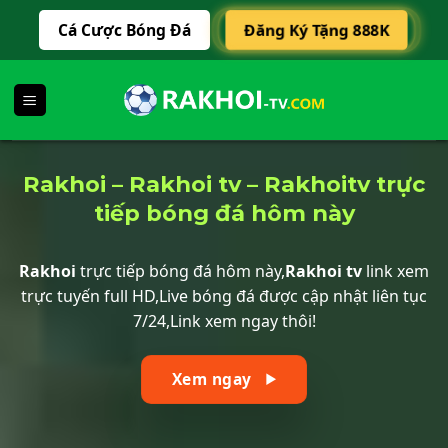
Skip
Đăng Ký Tặng 888K
Cá Cược Bóng Đá
to
content
Rakhoi
– Rakhoi tv – Rakhoitv trực
tiếp bóng đá hôm này
Rakhoi
trực tiếp bóng đá hôm này,
Rakhoi tv
link xem
trực tuyến full HD,Live bóng đá được cập nhật liên tục
7/24,Link xem ngay thôi!
Xem ngay