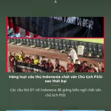
Á
Hàng loạt cầu thủ Indonesia chất vấn Chủ tịch PSSI
sau thất bại
Các cầu thủ ĐT nữ Indonesia đã giăng biểu ngữ chất vấn
chủ tịch PSSI