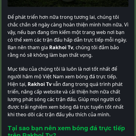
Để phát triển hơn nữa trong tương lai, chúng tôi
chắc chắn sẽ ngày càng hoàn thiện mình hơn nữa. Vì
vậy, nếu bạn đang tìm kiếm một trang web nơi bạn
có thể xem các trận đấu hấp dẫn trực tiếp mỗi ngày.
Bạn nên tham gia
Rakhoi Tv
, chúng tôi đảm bảo
rằng nó sẽ không làm bạn thất vọng.
Mục tiêu của chúng tôi là luôn là nơi tốt nhất để
người hâm mộ Việt Nam xem bóng đá trực tiếp.
Hiện tại,
Rakhoi Tv
vẫn đang trong quá trình phát
triển, nâng cấp website và cải thiện hơn nữa chất
lượng phát sóng các trận đấu. Giúp mọi người có
được trải nghiệm xem bóng đá trực tuyến tốt nhất
khi theo dõi các trận đấu yêu thích của mình.
Tại sao bạn nên xem bóng đá trực tiếp
trên Rakhoi Tv?