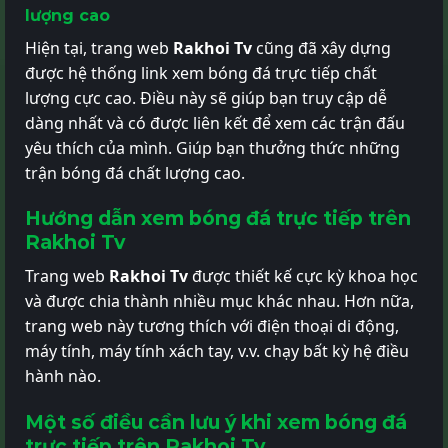
lượng cao
Hiện tại, trang web
Rakhoi Tv
cũng đã xây dựng
được hệ thống link xem bóng đá trực tiếp chất
lượng cực cao. Điều này sẽ giúp bạn truy cập dễ
dàng nhất và có được liên kết để xem các trận đấu
yêu thích của mình. Giúp bạn thưởng thức những
trận bóng đá chất lượng cao.
Hướng dẫn xem bóng đá trực tiếp trên
Rakhoi Tv
Trang web
Rakhoi Tv
được thiết kế cực kỳ khoa học
và được chia thành nhiều mục khác nhau. Hơn nữa,
trang web này tương thích với điện thoại di động,
máy tính, máy tính xách tay, v.v. chạy bất kỳ hệ điều
hành nào.
Một số điều cần lưu ý khi xem bóng đá
trực tiếp trên Rakhoi Tv