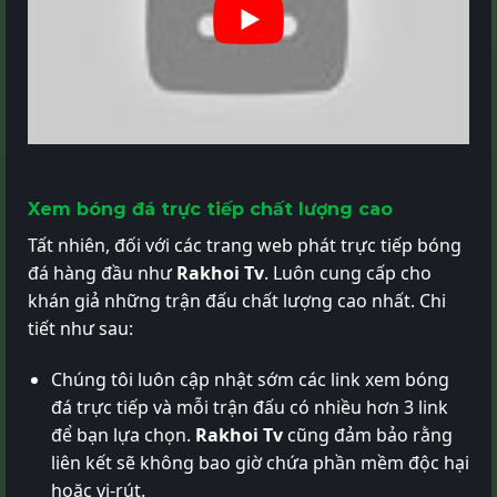
Xem bóng đá trực tiếp chất lượng cao
Tất nhiên, đối với các trang web phát trực tiếp bóng
đá hàng đầu như
Rakhoi Tv
. Luôn cung cấp cho
khán giả những trận đấu chất lượng cao nhất. Chi
tiết như sau:
Chúng tôi luôn cập nhật sớm các link xem bóng
đá trực tiếp và mỗi trận đấu có nhiều hơn 3 link
để bạn lựa chọn.
Rakhoi Tv
cũng đảm bảo rằng
liên kết sẽ không bao giờ chứa phần mềm độc hại
hoặc vi-rút.