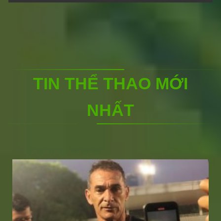
TIN THỂ THAO MỚI
NHẤT