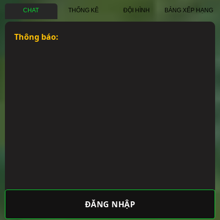
CHAT
THỐNG KÊ
ĐỘI HÌNH
BẢNG XẾP HẠNG
Thông báo:
ĐĂNG NHẬP