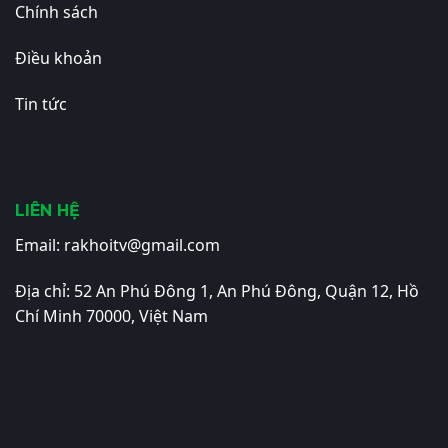
Chính sách
Điều khoản
Tin tức
LIÊN HỆ
Email:
rakhoitv@gmail.com
Địa chỉ: 52 An Phú Đông 1, An Phú Đông, Quận 12, Hồ
Chí Minh 70000, Việt Nam