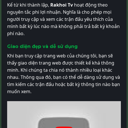
Kể từ khi thành lập,
Rakhoi Tv
hoạt động theo
nguyên tắc phi lợi nhuận. Nghĩa là cho phép mọi
người truy cập và xem các trận đấu yêu thích của
mình bất kỳ lúc nào mà không phải trả bất kỳ khoản
phí nào.
Giao diện đẹp và dễ sử dụng
Khi bạn truy cập trang web của chúng tôi, bạn sẽ
thấy giao diện trang web được thiết kế khá thông
minh. Khi chúng ta chia nó thành nhiều loại khác
nhau. Thông qua đó, bạn có thể dễ dàng sử dụng và
tìm kiếm các trận đấu hoặc bất kỳ thông tin nào bạn
muốn xem.