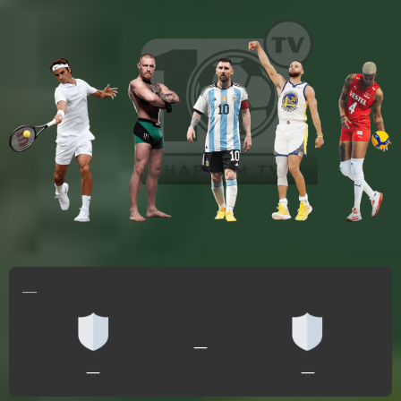
—
—
—
—