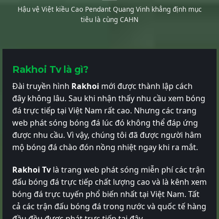
Hậu vệ Việt kiều Cao Pendant Quang Vinh khẳng định mục
tiêu là cùng CAHN
Rakhoi Tv là gì?
Đài truyền hình
Rakhoi
mới được thành lập cách
đây không lâu. Sau khi nhận thấy nhu cầu xem bóng
đá trực tiếp tại Việt Nam rất cao. Nhưng các trang
web phát sóng bóng đá lúc đó không thể đáp ứng
được nhu cầu. Vì vậy, chúng tôi đã được người hâm
mộ bóng đá chào đón nồng nhiệt ngay khi ra mắt.
Rakhoi Tv
là trang web phát sóng miễn phí các trận
đấu bóng đá trực tiếp chất lượng cao và là kênh xem
bóng đá trực tuyến phổ biến nhất tại Việt Nam. Tất
cả các trận đấu bóng đá trong nước và quốc tế hàng
đầu đều được phát trực tiếp tại đây.