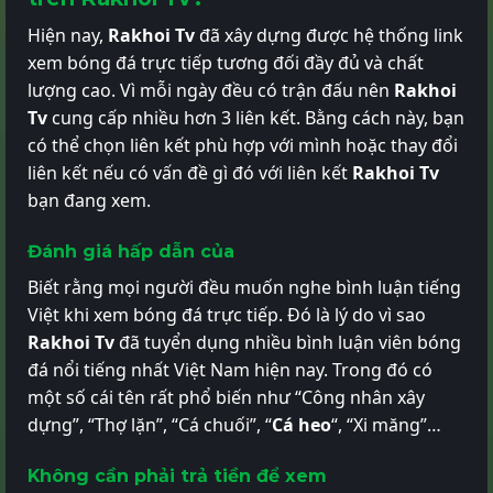
Hiện nay,
Rakhoi Tv
đã xây dựng được hệ thống link
xem bóng đá trực tiếp tương đối đầy đủ và chất
lượng cao. Vì mỗi ngày đều có trận đấu nên
Rakhoi
Tv
cung cấp nhiều hơn 3 liên kết. Bằng cách này, bạn
có thể chọn liên kết phù hợp với mình hoặc thay đổi
liên kết nếu có vấn đề gì đó với liên kết
Rakhoi Tv
bạn đang xem.
Đánh giá hấp dẫn của
Biết rằng mọi người đều muốn nghe bình luận tiếng
Việt khi xem bóng đá trực tiếp. Đó là lý do vì sao
Rakhoi Tv
đã tuyển dụng nhiều bình luận viên bóng
đá nổi tiếng nhất Việt Nam hiện nay. Trong đó có
một số cái tên rất phổ biến như “Công nhân xây
dựng”, “Thợ lặn”, “Cá chuối”, “
Cá heo
“, “Xi măng”…
Không cần phải trả tiền để xem