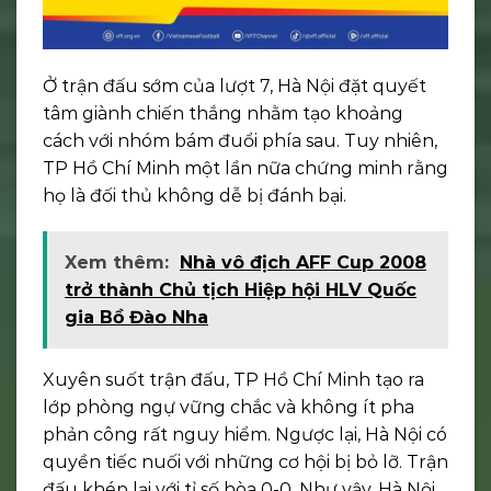
Ở trận đấu sớm của lượt 7, Hà Nội đặt quyết
tâm giành chiến thắng nhằm tạo khoảng
cách với nhóm bám đuổi phía sau. Tuy nhiên,
TP Hồ Chí Minh một lần nữa chứng minh rằng
họ là đối thủ không dễ bị đánh bại.
Xem thêm:
Nhà vô địch AFF Cup 2008
trở thành Chủ tịch Hiệp hội HLV Quốc
gia Bồ Đào Nha
Xuyên suốt trận đấu, TP Hồ Chí Minh tạo ra
lớp phòng ngự vững chắc và không ít pha
phản công rất nguy hiểm. Ngược lại, Hà Nội có
quyền tiếc nuối với những cơ hội bị bỏ lỡ. Trận
đấu khép lại với tỉ số hòa 0-0. Như vậy, Hà Nội