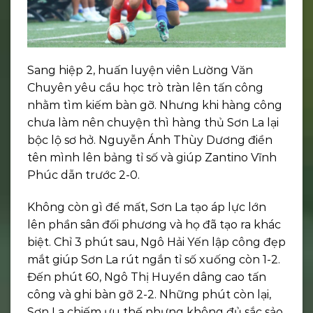
Sang hiệp 2, huấn luyện viên Lường Văn
Chuyên yêu cầu học trò tràn lên tấn công
nhằm tìm kiếm bàn gỡ. Nhưng khi hàng công
chưa làm nên chuyện thì hàng thủ Sơn La lại
bộc lộ sơ hở. Nguyễn Ánh Thùy Dương điền
tên mình lên bảng tỉ số và giúp Zantino Vĩnh
Phúc dẫn trước 2-0.
Không còn gì để mất, Sơn La tạo áp lực lớn
lên phần sân đối phương và họ đã tạo ra khác
biệt. Chỉ 3 phút sau, Ngô Hải Yến lập công đẹp
mắt giúp Sơn La rút ngắn tỉ số xuống còn 1-2.
Đến phút 60, Ngô Thị Huyền dâng cao tấn
công và ghi bàn gỡ 2-2. Những phút còn lại,
Sơn La chiếm ưu thế nhưng không đủ sắc sảo