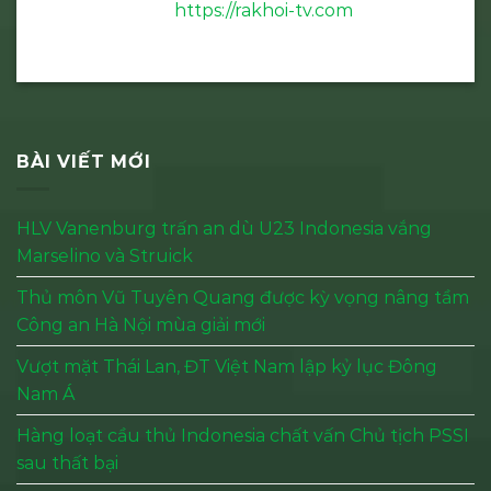
https://rakhoi-tv.com
BÀI VIẾT MỚI
HLV Vanenburg trấn an dù U23 Indonesia vắng
Marselino và Struick
Thủ môn Vũ Tuyên Quang được kỳ vọng nâng tầm
Công an Hà Nội mùa giải mới
Vượt mặt Thái Lan, ĐT Việt Nam lập kỷ lục Đông
Nam Á
Hàng loạt cầu thủ Indonesia chất vấn Chủ tịch PSSI
sau thất bại