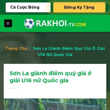
Skip
Cá Cược Bóng
Đăng Ký Tặng
to
content
888K
Đá
Trang Chủ
/
Sơn La Giành Điểm Quý Giá Ở Giải
U16 Nữ Quốc Gia
Sơn La giành điểm quý giá ở
giải U16 nữ Quốc gia