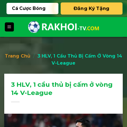
Skip
Cá Cược Bóng
Đăng Ký Tặng
to
content
888K
Đá
Trang Chủ
/
3 HLV, 1 Cầu Thủ Bị Cấm Ở Vòng 14
V-League
3 HLV, 1 cầu thủ bị cấm ở vòng
14 V-League