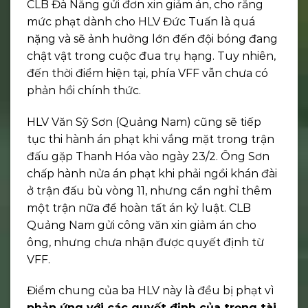
CLB Đà Nẵng gửi đơn xin giảm án, cho rằng
mức phạt dành cho HLV Đức Tuấn là quá
nặng và sẽ ảnh hưởng lớn đến đội bóng đang
chật vật trong cuộc đua trụ hạng. Tuy nhiên,
đến thời điểm hiện tại, phía VFF vẫn chưa có
phản hồi chính thức.
HLV Văn Sỹ Sơn (Quảng Nam) cũng sẽ tiếp
tục thi hành án phạt khi vắng mặt trong trận
đấu gặp Thanh Hóa vào ngày 23/2. Ông Sơn
chấp hành nửa án phạt khi phải ngồi khán đài
ở trận đấu bù vòng 11, nhưng cần nghỉ thêm
một trận nữa để hoàn tất án kỷ luật. CLB
Quảng Nam gửi công văn xin giảm án cho
ông, nhưng chưa nhận được quyết định từ
VFF.
Điểm chung của ba HLV này là đều bị phạt vì
phản ứng với các quyết định của trọng tài
.