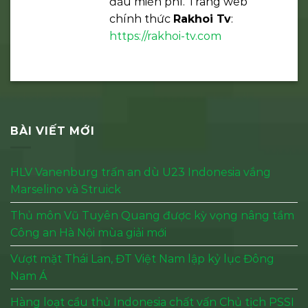
đấu miễn phí. Trang web
chính thức
Rakhoi Tv
:
https://rakhoi-tv.com
BÀI VIẾT MỚI
HLV Vanenburg trấn an dù U23 Indonesia vắng
Marselino và Struick
Thủ môn Vũ Tuyên Quang được kỳ vọng nâng tầm
Công an Hà Nội mùa giải mới
Vượt mặt Thái Lan, ĐT Việt Nam lập kỷ lục Đông
Nam Á
Hàng loạt cầu thủ Indonesia chất vấn Chủ tịch PSSI